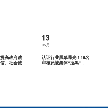
13
05月
：提高政府诚
认证行业黑幕曝光！10名
诚信、社会诚信
审核员被集体“拉黑”，上
千张证书竟是造假？