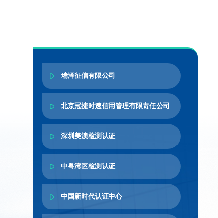
瑞泽征信有限公司
北京冠捷时速信用管理有限责任公司
深圳美澳检测认证
中粤湾区检测认证
中国新时代认证中心