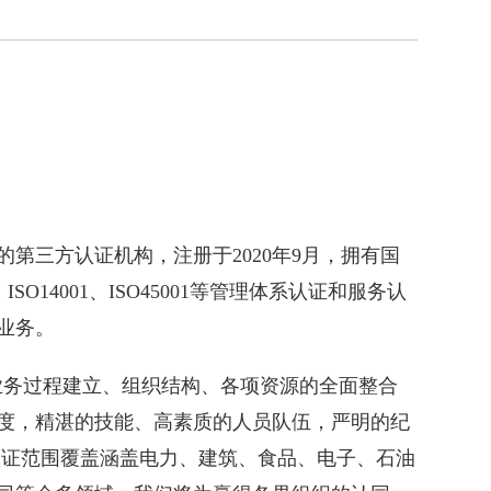
第三方认证机构，注册于2020年9月，拥有国
O14001、ISO45001等管理体系认证和服务认
业务。
务过程建立、组织结构、各项资源的全面整合
度，精湛的技能、高素质的人员队伍，严明的纪
认证范围覆盖涵盖电力、建筑、食品、电子、石油