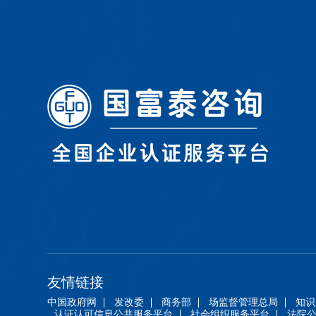
广汇联合认证
挪亚检测认证
斯坦德认证（青岛）有限公司
中胜认证
中国国检测试控股集团
方圆标志认证
上海质量体系审核中心
友情链接
中国政府网
发改委
商务部
场监督管理总局
知识
中国船级社质量认证
认证认可信息公共服务平台
社会组织服务平台
法院