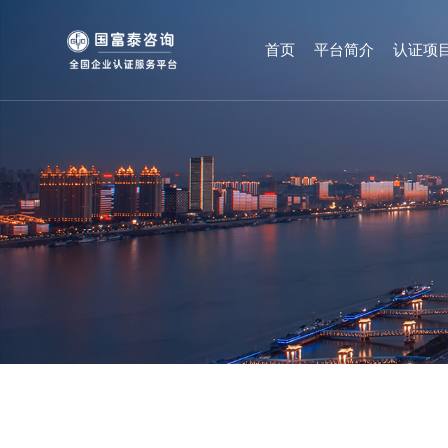
首页
平台简介
认证项