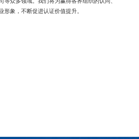
司等众多领域。我们将为赢得各界组织的认同、
业形象，不断促进认证价值提升。