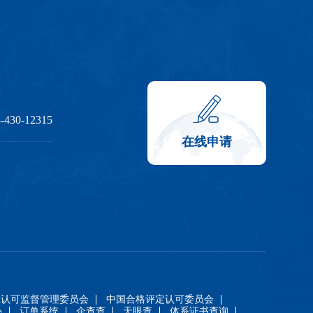
30-12315
在线申请
证认可监督管理委员会
中国合格评定认可委员会
心
订单系统
企查查
天眼查
体系证书查询